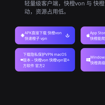
轻量级客户端，快橙von 与 快橙
动，资源占用低。
APK直接下载 快橙von
App St
快速橙子 vpn
快橙能爬
下载隐私保护VPN macOS
Windo
版本 – 快橙von 快橙vpn官
快橙高
方软件 官方2