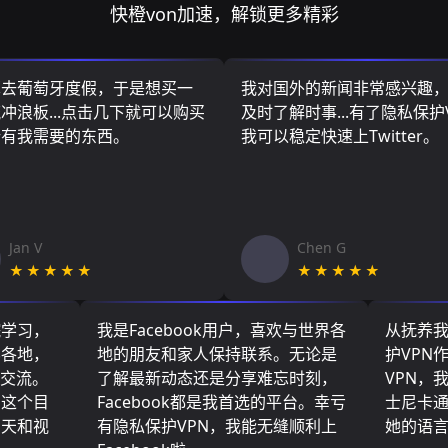
快橙von加速，解锁更多精彩
算去葡萄牙度假，于是想买一
我对国外的新闻非常感兴趣
冲浪板...点击几下就可以购买
及时了解时事...有了隐私保护
所有我需要的东西。
我可以稳定快速上Twitter。
Jan V
Chen G
★★★★★
★★★★★
院学习，
我是Facebook用户，喜欢与世界各
从抚养
界各地，
地的朋友和家人保持联系。无论是
护VPN
们交流。
了解最新动态还是分享难忘时刻，
VPN，
了这个目
Facebook都是我首选的平台。幸亏
士尼卡
聊天和视
有隐私保护VPN，我能无缝顺利上
她的语